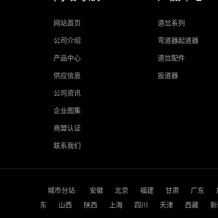
网站首页
道岔系列
公司介绍
弯道器起道器
产品中心
道岔配件
供应信息
扳道器
公司资讯
企业图集
商盟认证
联系我们
城市分站
安徽
北京
福建
甘肃
广东
东
山西
陕西
上海
四川
天津
西藏
新