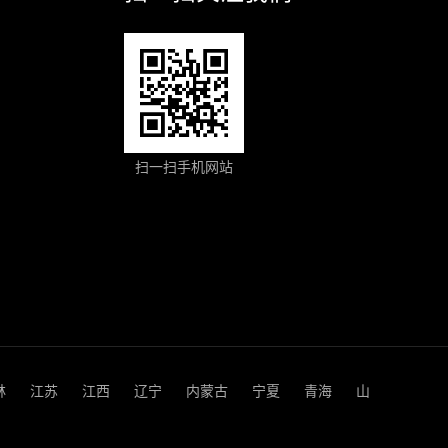
扫一扫手机网站
林
江苏
江西
辽宁
内蒙古
宁夏
青海
山