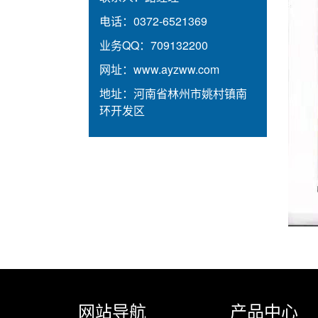
电话：
0372-6521369
业务QQ：
709132200
网址：
www.ayzww.com
地址：
河南省林州市姚村镇南
环开发区
网站导航
产品中心