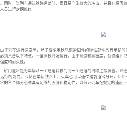
向。同时，当列车通过铁路道岔时，很容易产生较大的冲击，并且在经历
人员进行定期维修。
由于列车运行速度高，除了要求地铁轨道紧固件的弹性部件具有足够的
还必须具备以下特点。一旦高铁开始运行。由于高速和高密度，轨道维护
强度和耐久性。
矿用道岔
是将车辆从一个通道转移到另一个通道的线路连接装置。它
出远行的能力。即使在单轨铁路上，火车也可以通过建筑道岔分开，比如
岔的各个部分必须具有足够的强度和稳定性，以保证列车在规定的速度下