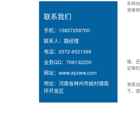
车转
求维修
联系我们
手机：
13837259700
联系人：
路经理
电话：
0372-6521369
强，
业务QQ：
709132200
足够的
网址：
www.ayzww.com
地址：
河南省林州市姚村镇南
发挥
环开发区
下，道