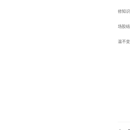
修知识
场胶结
温不变