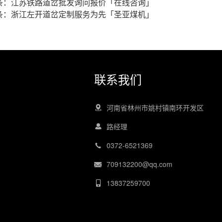
条：
江苏铁路道岔批发询问报价「在线咨询」
条：
浙江左开道岔定制服务为先「圣亚煤机」
联系我们
河南省林州市姚村镇南环开发区
路经理
0372-6521369
709132200@qq.com
13837259700