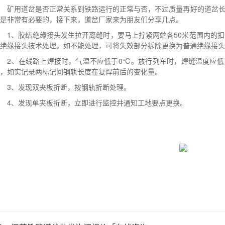
矿用道岔是否正常关系到铁路运行的正常与否，不过质量再好的道岔长
是非常有必要的，接下来，道岔厂家来为朋友们分享几点。
1、胶结绝缘接头发生拉开离缝时，要马上拧紧两端各50米范围内的扣
绝缘接头技术处理。如不能处理，可将失效部分拆除更换为普通绝缘接头
2、在线路上焊接时，气温不应低于0℃。放行列车时，焊缝温度应低于
，如实记录两标记间钢轨长度在复焊前后的变化量。
3、发现双夹板折断，按钢轨折断处理。
4、发现单夹板折断，立即进行监控并通知工地要点更换。