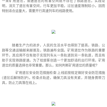
一来
矿用道岔
，普通道岔的有害空间就不存在了铁路道岔。实践证
明，消灭了道岔有害空间，行车更加平稳，过岔速度限制较小，因而
特别适合运量大，需要开行高速列车的线路使用。
随着生产力的进步，人民的生活水平也得到了提高，铁路、公
路等交通运输越来越普及，铁路遍布全国。矿用道岔作为铁路的重要
环节，其应用不仅有助于实现列车从一条轨道到另一条轨道，而且有
助于实现铁路提速。为了给旅客创造一个更加舒适的出行环境，矿用
道岔的质量选择也非常重要。那么，如何判断矿用道岔的质量呢?
矿用道岔安全防范措施检查:上线前按规定做好安全防范措施
(道岔后解除防护)。检查点轨迹，确保刀具没有夹紧，并随身携带刀
具，防止刀具落在线上。