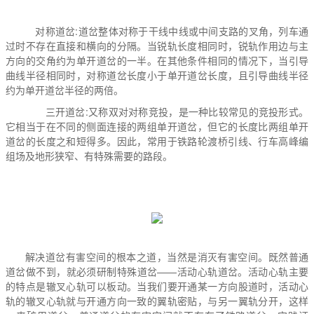
对称道岔:道岔整体对称于干线中线或中间支路的叉角，列车通
过时不存在直接和横向的分隔。当锐轨长度相同时，锐轨作用边与主
方向的交角约为单开道岔的一半。在其他条件相同的情况下，当引导
曲线半径相同时，对称道岔长度小于单开道岔长度，且引导曲线半径
约为单开道岔半径的两倍。
三开道岔:又称双对对称竞投，是一种比较常见的竞投形式。
它相当于在不同的侧面连接的两组单开道岔，但它的长度比两组单开
道岔的长度之和短得多。因此，常用于铁路轮渡桥引线、行车高峰编
组场及地形狭窄、有特殊需要的路段。
解决道岔有害空间的根本之道，当然是消灭有害空间。既然普通
道岔做不到，就必须研制特殊道岔——活动心轨道岔。活动心轨主要
的特点是辙叉心轨可以板动。当我们要开通某一方向股道时，活动心
轨的辙叉心轨就与开通方向一致的翼轨密贴，与另一翼轨分开，这样